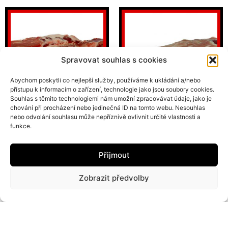
Spravovat souhlas s cookies
Abychom poskytli co nejlepší služby, používáme k ukládání a/nebo
přístupu k informacím o zařízení, technologie jako jsou soubory cookies.
Souhlas s těmito technologiemi nám umožní zpracovávat údaje, jako je
chování při procházení nebo jedinečná ID na tomto webu. Nesouhlas
nebo odvolání souhlasu může nepříznivě ovlivnit určité vlastnosti a
VEPŘOVÁ PEČENĚ S KOSTÍ
VEPŘOVÁ ŽEBÍRKA NA GRIL
funkce.
BEZ PANENKY
129
Kč
159
Kč
Přijmout
PŘIDAT DO KOŠÍKU
PŘIDAT DO KOŠÍKU
Zobrazit předvolby
1
2
→