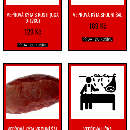
VEPŘOVÁ KÝTA S KOSTÍ (CCA
VEPŘOVÁ KÝTA SPODNÍ ŠÁL
9-12KG)
169
Kč
129
Kč
PŘIDAT DO KOŠÍKU
PŘIDAT DO KOŠÍKU
VEPŘOVÁ KÝTA VRCHNÍ ŠÁL
VEPŘOVÁ LÍČKA