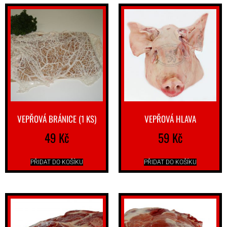
VEPŘOVÁ BRÁNICE (1 KS)
VEPŘOVÁ HLAVA
49
Kč
59
Kč
PŘIDAT DO KOŠÍKU
PŘIDAT DO KOŠÍKU