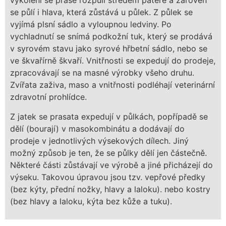
vykolení se prase rozpůlí středem páteře a zároveň
se půlí i hlava, která zůstává u půlek. Z půlek se
vyjímá plsní sádlo a vyloupnou ledviny. Po
vychladnutí se snímá podkožní tuk, který se prodává
v syrovém stavu jako syrové hřbetní sádlo, nebo se
ve škvařírně škvaří. Vnitřnosti se expedují do prodeje,
zpracovávají se na masné výrobky všeho druhu.
Zvířata zaživa, maso a vnitřnosti podléhají veterinární
zdravotní prohlídce.
Z jatek se prasata expedují v půlkách, popřípadě se
dělí (bourají) v masokombinátu a dodávají do
prodeje v jednotlivých výsekových dílech. Jiný
možný způsob je ten, že se půlky dělí jen částečně.
Některé části zůstávají ve výrobě a jiné přicházejí do
výseku. Takovou úpravou jsou tzv. vepřové předky
(bez kýty, přední nožky, hlavy a laloku). nebo kostry
(bez hlavy a laloku, kýta bez kůže a tuku).