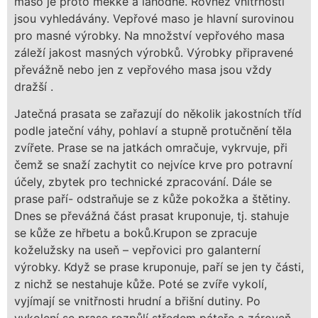
maso je proto měkké a lahodné. Rovněž vnitřnosti
jsou vyhledávány. Vepřové maso je hlavní surovinou
pro masné výrobky. Na množství vepřového masa
záleží jakost masných výrobků. Výrobky připravené
převážně nebo jen z vepřového masa jsou vždy
dražší .
Jatečná prasata se zařazují do několik jakostních tříd
podle jateční váhy, pohlaví a stupně protučnění těla
zvířete. Prase se na jatkách omračuje, vykrvuje, při
čemž se snaží zachytit co nejvíce krve pro potravní
účely, zbytek pro technické zpracování. Dále se
prase paří- odstraňuje se z kůže pokožka a štětiny.
Dnes se převážná část prasat kruponuje, tj. stahuje
se kůže ze hřbetu a boků.Krupon se zpracuje
koželužsky na useň – vepřovici pro galanterní
výrobky. Když se prase kruponuje, paří se jen ty části,
z nichž se nestahuje kůže. Poté se zvíře vykolí,
vyjímají se vnitřnosti hrudní a břišní dutiny. Po