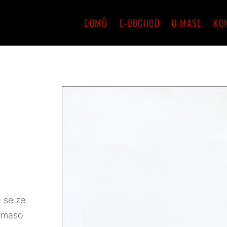
DOMŮ
E-OBCHOD
O MASE
KO
á se ze
o maso