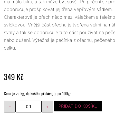
má málo tuku, a tak může být sušší. Při pečení se pr
doporučuje prošpikovat jej třeba vepřovým sádlem.
Charakterově je ořech něco mezi válečkem a falešn
svíčkovou. Vnější část ořechu je tvořena velmi nam
svaly a tak se doporučuje tuto část používat na peč
nebo dušení. Výtečná je pečínka z ořechu, pečeného
celku.
349
Kč
Cena je za kg, do košíku přidávejte po 100gr
PŘIDAT DO KOŠÍKU