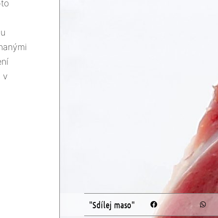
oto
ou
áhanými
ení
 v
"Sdílej maso"