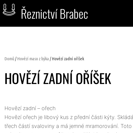
Řeznictví Brabec
Domů
/
Hovězí maso z býka
/ Hovězí zadní oříšek
HOVĚZÍ ZADNÍ OŘÍŠEK
Hovězí zadní – ořech
Hovězí ořech je libový kus z přední části kýty. Sklád
třech částí svaloviny a má jemné mramorování. Tot