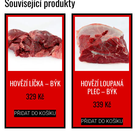
Související produkty
HOVĚZÍ LÍČKA – BÝK
HOVĚZÍ LOUPANÁ
PLEC – BÝK
329
Kč
339
Kč
PŘIDAT DO KOŠÍKU
PŘIDAT DO KOŠÍKU