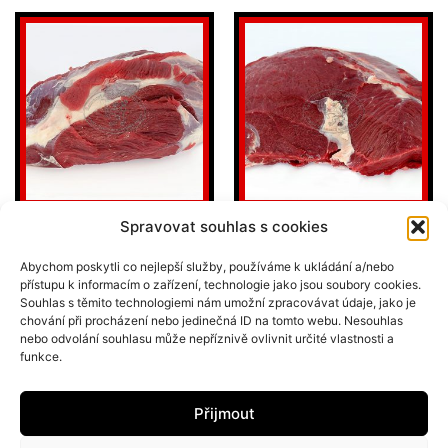
Spravovat souhlas s cookies
HOVĚZÍ KARABÁČEK
HOVĚZÍ ZADNÍ
– BÝK
OŘÍŠEK, KVĚTOVÁ
Abychom poskytli co nejlepší služby, používáme k ukládání a/nebo
ŠPIČKA – BÝK
přístupu k informacím o zařízení, technologie jako jsou soubory cookies.
299
Kč
Souhlas s těmito technologiemi nám umožní zpracovávat údaje, jako je
chování při procházení nebo jedinečná ID na tomto webu. Nesouhlas
349
Kč
nebo odvolání souhlasu může nepříznivě ovlivnit určité vlastnosti a
funkce.
PŘIDAT DO KOŠÍKU
PŘIDAT DO KOŠÍKU
Přijmout