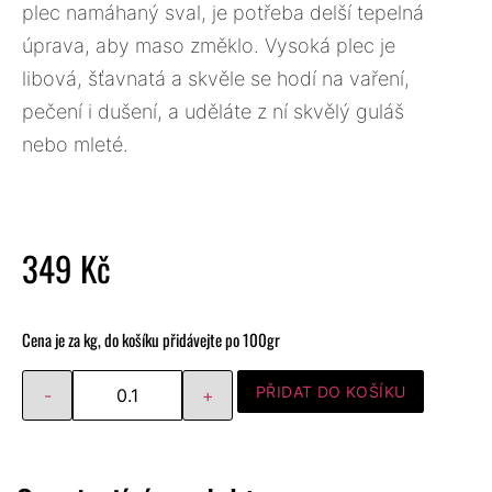
plec namáhaný sval, je potřeba delší tepelná
úprava, aby maso změklo. Vysoká plec je
libová, šťavnatá a skvěle se hodí na vaření,
pečení i dušení, a uděláte z ní skvělý guláš
nebo mleté.
349
Kč
Cena je za kg, do košíku přidávejte po 100gr
PŘIDAT DO KOŠÍKU