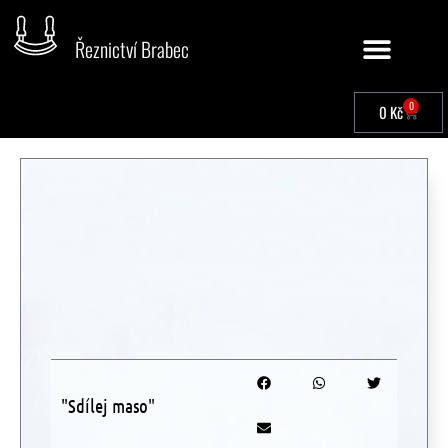
Řeznictví Brabec
0
0
Kč
"Sdílej maso"