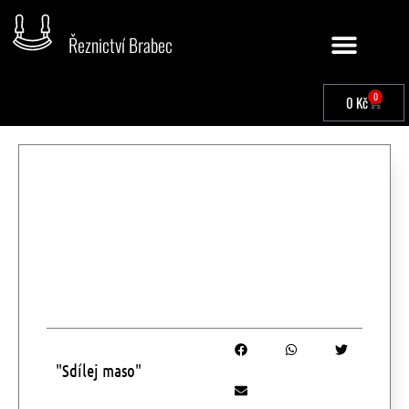
Řeznictví Brabec
0
0
Kč
"Sdílej maso"