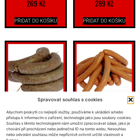
269
Kč
289
Kč
PŘIDAT DO KOŠÍKU
PŘIDAT DO KOŠÍKU
Spravovat souhlas s cookies
JITRNICE LAHŮDKOVÉ
VÍDEŇSKÉ PÁRKY –
Abychom poskytli co nejlepší služby, používáme k ukládání a/nebo
ŠPEJLOVANÉ
(MASOVÉ PÁRKY)
přístupu k informacím o zařízení, technologie jako jsou soubory cookies.
Souhlas s těmito technologiemi nám umožní zpracovávat údaje, jako je
chování při procházení nebo jedinečná ID na tomto webu. Nesouhlas
159
Kč
279
Kč
nebo odvolání souhlasu může nepříznivě ovlivnit určité vlastnosti a