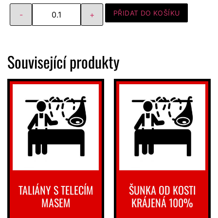
PŘIDAT DO KOŠÍKU
Související produkty
TALIÁNY S TELECÍM
ŠUNKA OD KOSTI
MASEM
KRÁJENÁ 100%