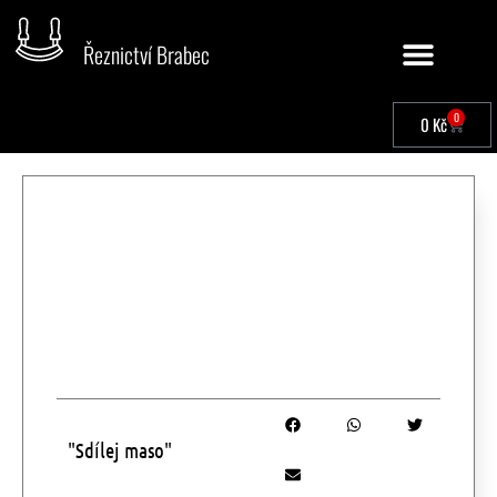
Řeznictví Brabec
0
0
Kč
"Sdílej maso"