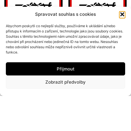
Spravovat souhlas s cookies
Abychom poskytli co nejlepší služby, používáme k ukládání a/nebo
přístupu k informacím o zařízení, technologie jako jsou soubory cookies.
Souhlas s těmito technologiemi nám umožní zpracovávat údaje, jako je
chování při procházení nebo jedinečná ID na tomto webu. Nesouhlas
nebo odvolání souhlasu může nepříznivě ovlivnit určité vlastnosti a
funkce.
VEPŘOVÉ SÁDLO
CHUCHELSKÝ
HŘBETNÍ
ŠPEKÁČEK 80%
Přijmout
MASA
99
Kč
Zobrazit předvolby
199
Kč
PŘIDAT DO KOŠÍKU
PŘIDAT DO KOŠÍKU
Designed by Ziveweby.cz. © 2023 Ziveweby. All Rights Reserved.